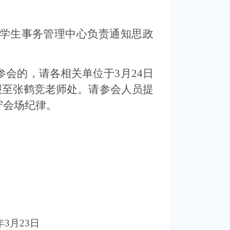
学生
事务管理中心
负责通知思政
参会的，请各相关单位于3月
24
日
报至
张鹤竞老师
处
。请参会人员提
守会场纪律。
23日