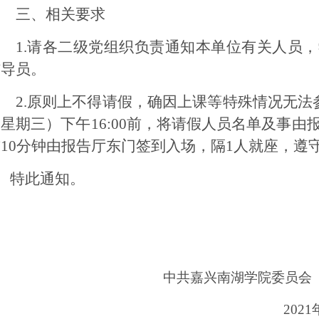
三、相关要求
1.请各二级党
组织
负责通知本单位
有关
人员，
辅导员。
2.原则上不得请假，确因上课等特殊情况无法
（星期
三
）
下
午
1
6
:00前
，
将请假人员名单及事由
前
1
0
分钟
由报告厅东门签到
入场，隔
1人就座，遵
特此通知。
中共嘉兴南湖学院委员会
2021年3月