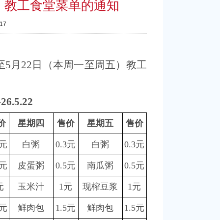
日）教工食堂菜单的通知
-17
至
5
月
22
日（
本
周一至周
五
）教工
-26.5.22
价
星期四
售价
星期五
售价
3元
白粥
0.3元
白粥
0.3元
5元
皮蛋粥
0.5元
南瓜粥
0.5元
元
玉米汁
1元
现榨豆浆
1元
5元
鲜肉包
1.5元
鲜肉包
1.5元