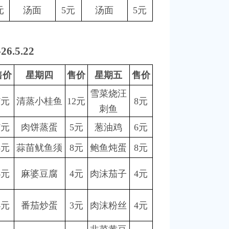
元
汤面
5元
汤面
5元
-26.5.22
售价
星期四
售价
星期五
售价
雪菜烧汪
7元
清蒸小桂鱼
12元
8元
刺鱼
7元
肉饼蒸蛋
5元
葱油鸡
6元
8元
蒜苗鱿鱼须
8元
鲍鱼炖蛋
8元
4元
麻婆豆腐
4元
肉沫茄子
4元
4元
番茄炒蛋
3元
肉沫粉丝
4元