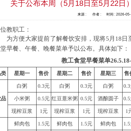
关于公布本周（5月18日至5月22
来源 :
作者 :
时间 :
2026-05
各位教职工
：
为方便大家提前了解餐饮安排，现将
5
月
18
日
食堂早餐、午餐、晚餐菜单予以公布。具体如下：
教工食堂早餐菜单
26.5.18
品类
星期一
售价
星期二
售价
星期三
售
白粥
0.3元
白粥
0.3元
白粥
0.
饮品
小米粥
0.5元
红豆薏米粥
0.5元
酒酿圆子
0.
现榨豆浆
1元
现榨豆浆
1元
现榨豆浆
1
鲜肉包
1.5元
鲜肉包
1.5元
鲜肉包
1.