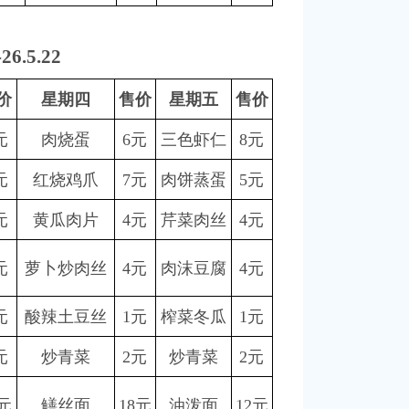
-26.5.22
价
星期四
售价
星期五
售价
元
肉烧蛋
6元
三色虾仁
8元
元
红烧鸡爪
7元
肉饼蒸蛋
5元
元
黄瓜肉片
4元
芹菜肉丝
4元
元
萝卜炒肉丝
4元
肉沫豆腐
4元
元
酸辣土豆丝
1元
榨菜冬瓜
1元
元
炒青菜
2元
炒青菜
2元
3元
鳝丝面
18元
油泼面
12元