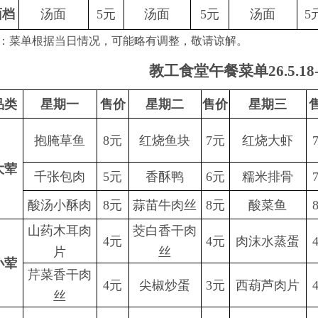
面档
汤面
5元
汤面
5元
汤面
5
：菜单根据当日情况，可能略有调整，敬请谅解。
教工食堂午餐菜单
26.5.18
品类
星期一
售价
星期二
售价
星期三
抱腌草鱼
8元
红烧鱼块
7元
红烧大虾
大荤
千张包肉
5元
香酥鸭
6元
糯米排骨
酸汤小酥肉
8元
蒜苗牛肉丝
8元
酸菜鱼
山药木耳肉
茭白香干肉
4元
4元
肉沫水蒸蛋
片
丝
小荤
芹菜香干肉
4元
尖椒炒蛋
3元
西葫芦肉片
丝